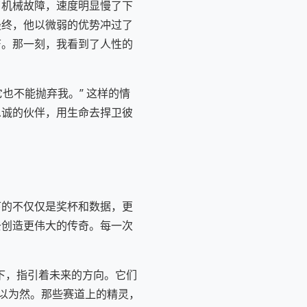
了机械故障，速度明显慢了下
最终，他以微弱的优势冲过了
芒。那一刻，我看到了人性的
也不能抛弃我。” 这样的情
忠诚的伙伴，用生命去捍卫彼
下的不仅仅是奖杯和数据，更
去创造更伟大的传奇。每一次
下，指引着未来的方向。它们
深以为然。那些赛道上的精灵，