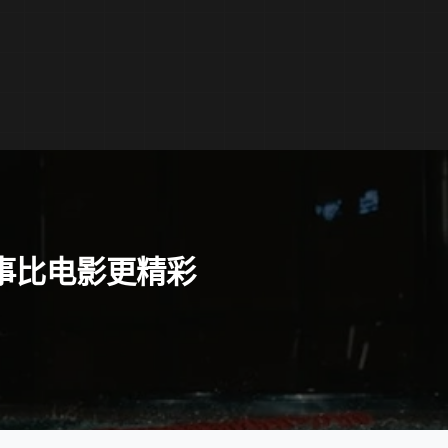
事比电影更精彩