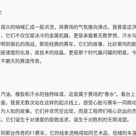
文
与观众的呐喊汇成一股洪流，将赛场的气氛推向沸点。我曾是这
车，它们不仅仅是冰冷的金属机器，更是承载着无数梦想、汗水
黎明到银石的雨战，那些经典的赛车，它们的故事，比好莱坞的
们是速度的化身，是技术的结晶，更是那个时代最闪耀的明星。
永不磨灭的赛道传奇。
汽油、橡胶和汗水的独特味道，这是属于赛场的“香水”。看台
奋。我曾无数次站在这样的起点线上，感受心脏与赛车一同跳动
不为人知的故事。它们并非凭空出现，而是工程师们呕心沥血的
索。它们诞生于对速度的极致追求，诞生于对胜利的无限渴望。
到那台传奇的F1赛车，它的线条流畅得如同艺术品，低矮的车