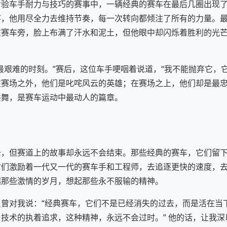
考验车手耐力与技巧的赛事中，一辆经典的赛车在最后几圈出现
弃，他用尽全力去维持节奏，每一次转向都倾注了所有的力量。
在赛车旁，脸上布满了汗水和泥土，但他眼中却闪烁着胜利的光
最艰难的时刻。”赛后，这位车手哽咽着说道，“我不能抛弃它，它
在赛场之外，他们是叱咤风云的英雄；在赛场之上，他们却是最
共舞，是赛车运动中最动人的篇章。
去，但赛道上的故事却永远不会结束。那些经典的赛车，它们留
它们激励着一代又一代的赛车手和工程师，去追逐更快的速度，
起那些激情的岁月，想起那些永不服输的精神。
曾对我说：“经典赛车，它们不是已经消失的过去，而是活在当
技术的执着追求，这种精神，永远不会过时。” 他的话，让我