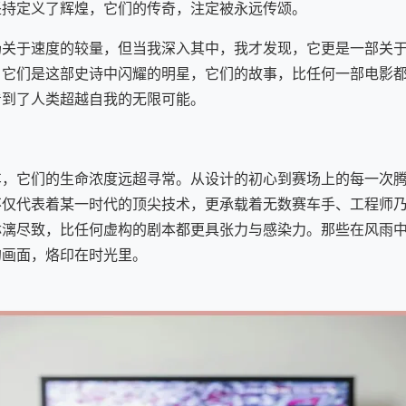
坚持定义了辉煌，它们的传奇，注定被永远传颂。
场关于速度的较量，但当我深入其中，我才发现，它更是一部关
，它们是这部史诗中闪耀的明星，它们的故事，比任何一部电影
看到了人类超越自我的无限可能。
车，它们的生命浓度远超寻常。从设计的初心到赛场上的每一次
不仅代表着某一时代的顶尖技术，更承载着无数赛车手、工程师
淋漓尽致，比任何虚构的剧本都更具张力与感染力。那些在风雨
的画面，烙印在时光里。