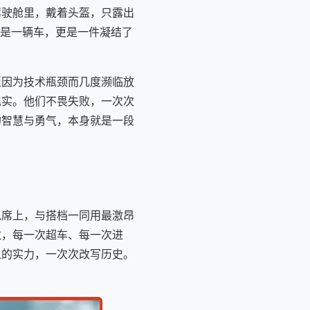
驾驶舱里，戴着头盔，只露出
仅仅是一辆车，更是一件凝结了
至因为技术瓶颈而几度濒临放
现实。他们不畏失败，一次次
的智慧与勇气，本身就是一段
说席上，与搭档一同用最激昂
数，每一次超车、每一次进
象的实力，一次次改写历史。