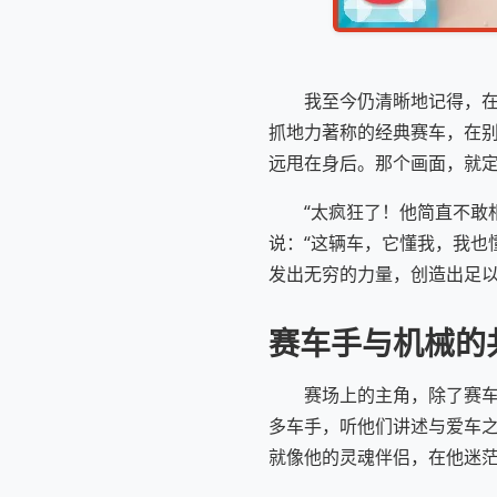
我至今仍清晰地记得，
抓地力著称的经典赛车，在
远甩在身后。那个画面，就
“太疯狂了！他简直不敢
说：“这辆车，它懂我，我也
发出无穷的力量，创造出足
赛车手与机械的
赛场上的主角，除了赛
多车手，听他们讲述与爱车
就像他的灵魂伴侣，在他迷