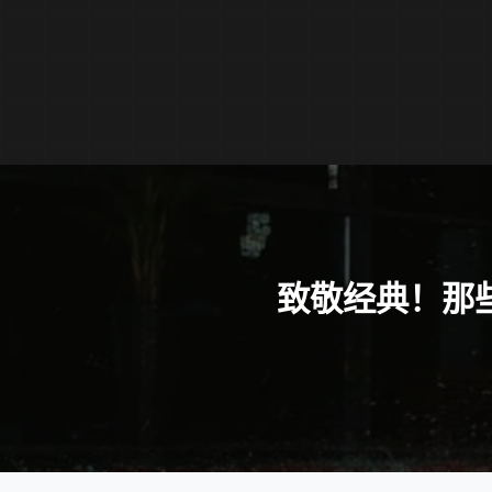
致敬经典！那