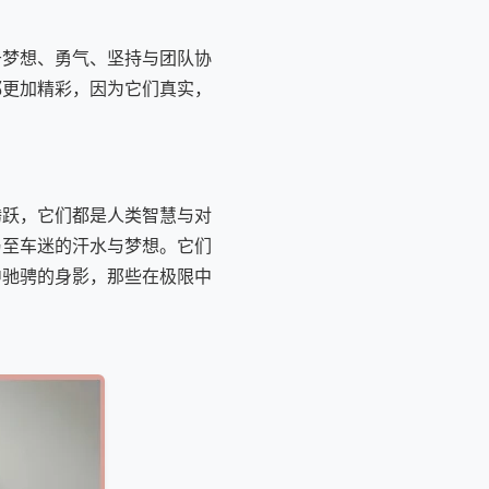
于梦想、勇气、坚持与团队协
都更加精彩，因为它们真实，
腾跃，它们都是人类智慧与对
乃至车迷的汗水与梦想。它们
中驰骋的身影，那些在极限中