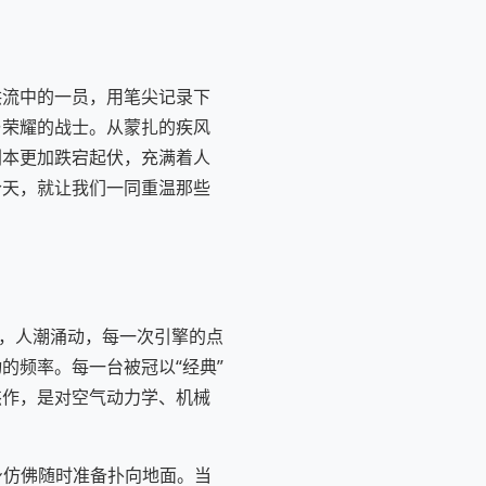
洪流中的一员，用笔尖记录下
与荣耀的战士。从蒙扎的疾风
剧本更加跌宕起伏，充满着人
今天，就让我们一同重温那些
上，人潮涌动，每一次引擎的点
的频率。每一台被冠以“经典”
杰作，是对空气动力学、机械
身仿佛随时准备扑向地面。当